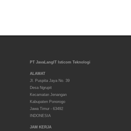
PT JavaLangIT Isticom Teknologi
ALAMAT
Jl. Puspita Jaya No. 39
Desa Ngrupit
Kecamatan Jenangan
Kabupaten Ponorogo
Jawa Timur - 63492
INDONESIA
JAM KERJA