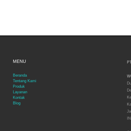
MENU
PT
Beranda
W
Tentang Kami
Du
Produk
D
Layanan
Ke
Kontak
Blog
Ka
Ja
I