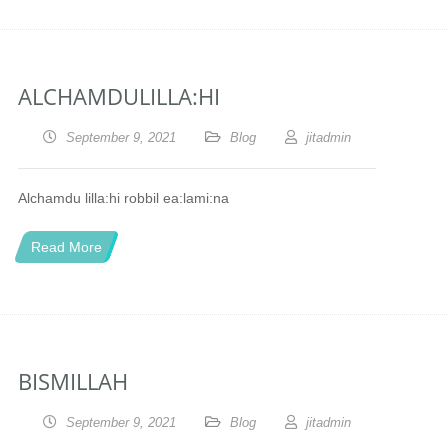
ALCHAMDULILLA:HI
September 9, 2021
Blog
jitadmin
Alchamdu lilla:hi robbil ea:lami:na
Read More
BISMILLAH
September 9, 2021
Blog
jitadmin