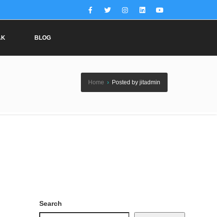
AK
BLOG
Home
›
Posted by jitadmin
Search