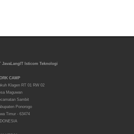
 JavaLangIT Isticom Teknologi
ORK CAMP
kuh Klagen RT 01 RW 02
esa Maguwan
camatan Sambit
bupaten Ponorogo
wa Timur - 63474
NDONESIA