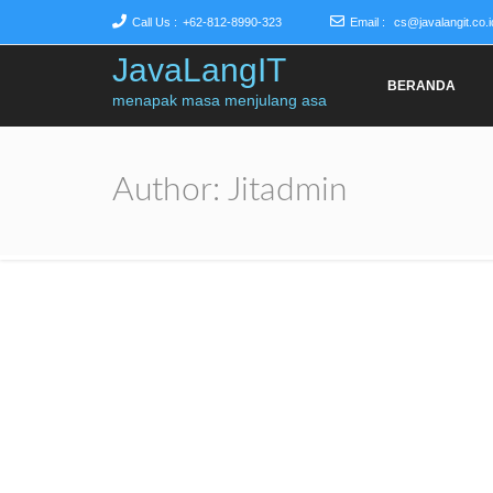
Call Us :
+62-812-8990-323
Email :
cs@javalangit.co.i
JavaLangIT
BERANDA
menapak masa menjulang asa
Author:
Jitadmin